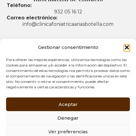
Teléfono:
932 05 16 12
Correo electrónico:
info@clinicafoniatricaariasbotella.com
Gestionar consentimiento
Legal
Para ofrecer las mejores experiencias, utilizamos tecnologías como las
Aviso legal
cookies para almacenar y/o acceder a la información del dispositivo. El
consentimiento de estas tecnologías nos permitirá procesar datos como
Política de privacidad
el comportamiento de navegación o las identificaciones únicas en este
sitio. No consentir o retirar el consentimiento, puede afectar
Política de cookies (UE)
negativamente a ciertas características y funciones.
Accesibilidad
Aceptar
Denegar
Ver preferencias