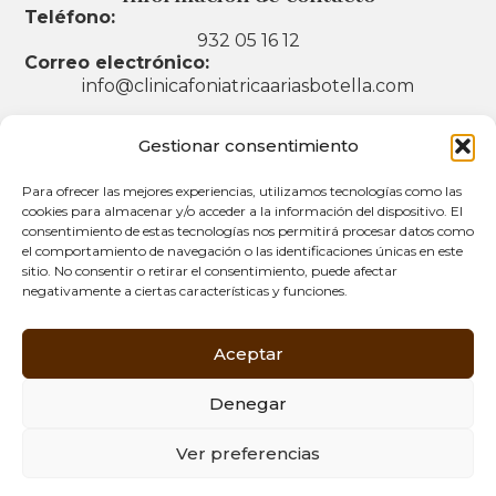
Teléfono:
932 05 16 12
Correo electrónico:
info@clinicafoniatricaariasbotella.com
Gestionar consentimiento
Legal
Para ofrecer las mejores experiencias, utilizamos tecnologías como las
cookies para almacenar y/o acceder a la información del dispositivo. El
consentimiento de estas tecnologías nos permitirá procesar datos como
Aviso legal
el comportamiento de navegación o las identificaciones únicas en este
sitio. No consentir o retirar el consentimiento, puede afectar
Política de privacidad
negativamente a ciertas características y funciones.
Política de cookies (UE)
Accesibilidad
Aceptar
Denegar
Ver preferencias