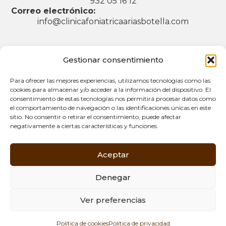
932 05 16 12
Correo electrónico:
info@clinicafoniatricaariasbotella.com
Gestionar consentimiento
Legal
Para ofrecer las mejores experiencias, utilizamos tecnologías como las
Aviso legal
cookies para almacenar y/o acceder a la información del dispositivo. El
consentimiento de estas tecnologías nos permitirá procesar datos como
Política de privacidad
el comportamiento de navegación o las identificaciones únicas en este
sitio. No consentir o retirar el consentimiento, puede afectar
Política de cookies (UE)
negativamente a ciertas características y funciones.
Accesibilidad
Aceptar
Denegar
Ver preferencias
Política de cookies
Política de privacidad