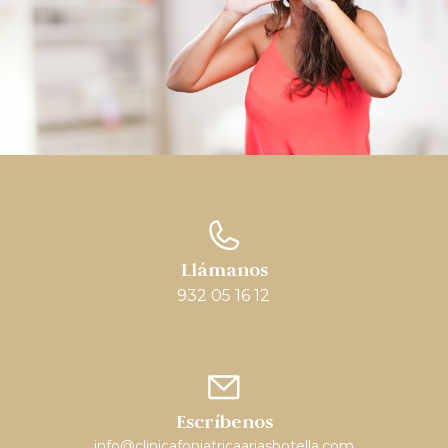
Llámanos
932 05 16 12
Escríbenos
info@clinicafoniatricaariasbotella.com