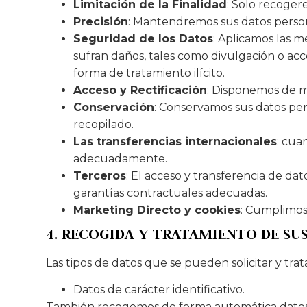
Limitación de la Finalidad
: Solo recoger
Precisión
: Mantendremos sus datos person
Seguridad de los Datos
: Aplicamos las m
sufran daños, tales como divulgación o acce
forma de tratamiento ilícito.
Acceso y Rectificación
: Disponemos de m
Conservación
: Conservamos sus datos pers
recopilado.
Las transferencias internacionales
: cua
adecuadamente.
Terceros
: El acceso y transferencia de da
garantías contractuales adecuadas.
Marketing Directo y cookies
: Cumplimos 
4. RECOGIDA Y TRATAMIENTO DE SU
Las tipos de datos que se pueden solicitar y trat
Datos de carácter identificativo.
También recogemos de forma automática datos sob