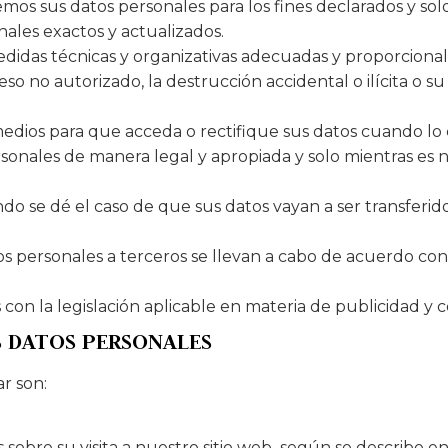
emos sus datos personales para los fines declarados y so
ales exactos y actualizados.
edidas técnicas y organizativas adecuadas y proporcionale
so no autorizado, la destrucción accidental o ilícita o su
edios para que acceda o rectifique sus datos cuando lo
onales de manera legal y apropiada y solo mientras es ne
ndo se dé el caso de que sus datos vayan a ser transferi
tos personales a terceros se llevan a cabo de acuerdo con
con la legislación aplicable en materia de publicidad y c
S DATOS PERSONALES
ar son:
re su visita a nuestro sitio web según se describe en l