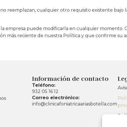
no reemplazan, cualquier otro requisito existente bajo l
as y la empresa puede modificarla en cualquier momento.
ión más reciente de nuestra Política y que confirme su a
Información de contacto
Le
Teléfono:
Avis
932 05 16 12
Correo electrónico:
nos
Polí
info@clinicafoniatricaariasbotella.com
pri
Polí
(UE