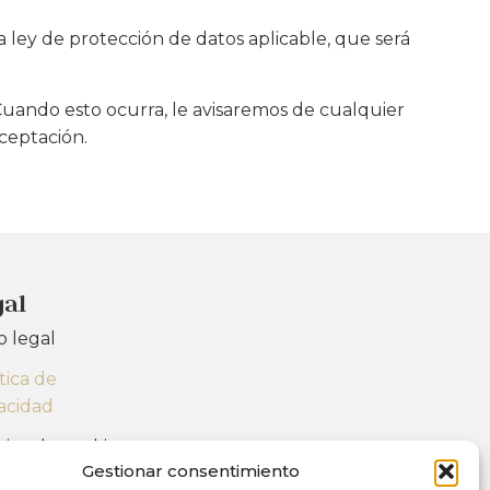
a ley de protección de datos aplicable, que será
 Cuando esto ocurra, le avisaremos de cualquier
ceptación.
gal
o legal
tica de
vacidad
tica de cookies
Gestionar consentimiento
)