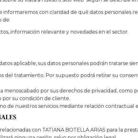
 le informaremos con claridad de qué datos personales 
o de:
ctos, información relevante y novedades en el sector.
atos aplicable, sus datos personales podrán tratarse si
os del tratamiento. Por supuesto podrá retirar su cons
 vea menoscabado por sus derechos de privacidad, como p
 por su condición de cliente.
uno de nuestros servicios mediante relación contractual 
NALES
lacionadas con TATIANA BOTELLA ARIAS para la prestació
zará ninguna cesión, salvo por obligación legal.